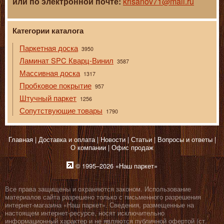
или по электронной почте:
krisanov71@mail.ru
Категории каталога
Паркетная доска
3950
Ламинат SPC Кварц-Винил
3587
Массивная доска
1317
Пробковое покрытие
957
Штучный паркет
1256
Сопутствующие товары
1790
Главная
Доставка и оплата
Новости
Статьи
Вопросы и ответы
О компании
Офис продаж
© 1995–2026 «Наш паркет»
Все права защищены и охраняются законом. Использование
материалов сайта разрешено только с письменного разрешения
интернет-магазина «Наш паркет». Сведения, размещенные на
настоящем интернет-ресурсе, носят исключительно
информационный характер и не являются публичной офертой (ст.